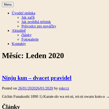
Skip
Menu
to
content
Úvodní stránka
Jak začít
Jak probíhá trénink
Průvodce pro nováčky
Aktuálně
články
Fotogalerie
Kontakty
Měsíc:
Leden 2020
Enso Dojo – Karate klub Litoměřice
ESKC
Ninju kun – dvacet pravidel
Posted on
26/01/2020
26/01/2020
by
eskccz
Gichin Funakoshi 1890 1) Karate-do wa rei-ni, rei-ni owaru koto-o 
Články