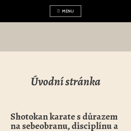
Skip
MENU
to
content
ESKC
Úvodní stránka
Shotokan karate s důrazem
na sebeobranu, disciplínu a