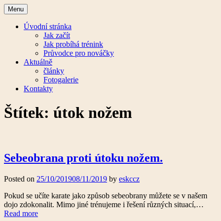
Skip
Menu
to
content
Úvodní stránka
Jak začít
Jak probíhá trénink
Průvodce pro nováčky
Aktuálně
články
Fotogalerie
Kontakty
Štítek:
útok nožem
Enso Dojo – Karate klub Litoměřice
ESKC
Sebeobrana proti útoku nožem.
Posted on
25/10/2019
08/11/2019
by
eskccz
Pokud se učíte karate jako způsob sebeobrany můžete se v našem
dojo zdokonalit. Mimo jiné trénujeme i řešení různých situací,…
Sebeobrana
Read more